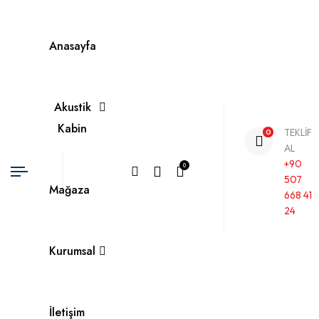
Anasayfa
Akustik
Kabin
TEKLIF
0
AL
+90
0
507
Mağaza
668 41
24
Kurumsal
İletişim