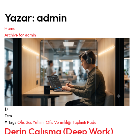
Yazar:
admin
Home
Archive for admin
17
Tem
# Tags
Ofis Ses Yalıtımı
Ofis Verimliliği
Toplantı Podu
Derin Çalışma (Deep Work)